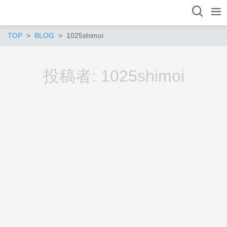
TOP
BLOG
1025shimoi
投稿者:
1025shimoi